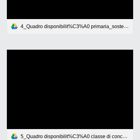
4_Quadro disponibilit%C3%A0 primaria_sostegno2024-2025.pdf
5_Quadro disponibilit%C3%A0 classe di concorso AE23 Lingua italiana per discenti di lingua stra2024-2025.pdf