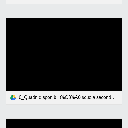
6_Quadri disponibilit%C3%A0 scuola secondaria di I grado2024-2025.pdf